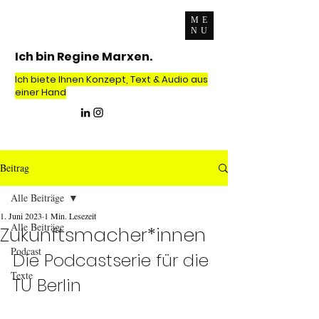
ME
NU
Ich bin Regine Marxen.
Ich biete Ihnen Konzept, Text & Audio aus
einer Hand
Beitrag
Alle Beiträge
1. Juni 2023
1 Min. Lesezeit
Alle Beiträge
Zukunftsmacher*innen
Podcast
Die Podcastserie für die 
Texte
TU Berlin