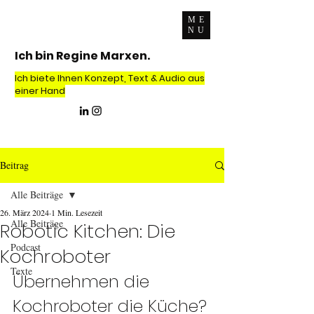
ME
NU
Ich bin Regine Marxen.
Ich biete Ihnen Konzept, Text & Audio aus
einer Hand
Beitrag
Alle Beiträge
26. März 2024
1 Min. Lesezeit
Alle Beiträge
Robotic Kitchen: Die
Podcast
Kochroboter
Texte
Übernehmen die 
Kochroboter die Küche? 