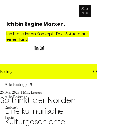
ME
NU
Ich bin Regine Marxen.
Ich biete Ihnen Konzept, Text & Audio aus
einer Hand
Beitrag
Alle Beiträge
26. Mai 2023
1 Min. Lesezeit
Alle Beiträge
So trinkt der Norden
Podcast
Eine kulinarische 
Texte
Kulturgeschichte